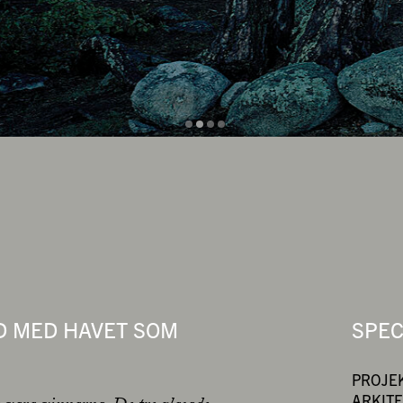
D MED HAVET SOM
SPEC
PROJEK
ARKITE