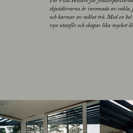
För Villa Husarö får fönsterpartiern
skjutdörrarna är inramade av enkla, f
och karmar av målat trä. Med en hel
vyn utanför och skapar lika mycket lä