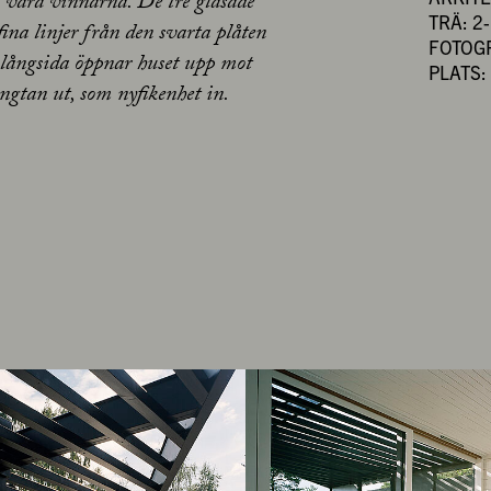
a vara vinnarna. De tre glasade
TRÄ: 2
ina linjer från den svarta plåten
FOTOG
 långsida öppnar huset upp mot
PLATS
ngtan ut, som nyfikenhet in.